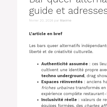
guide et adresse
février 20, 2026
par
Maxime
L’article en bref
Les bars queer alternatifs indépendan
liberté et de créativité culturelle.
Authenticité assumée
: ces lie
cultivent une identité propre a
techno underground
, drag show
Espaces réinventés
: anciens ha
friches urbaines
transformés en 
expérience complète restaurant
Inclusivité réelle
: valeurs de re
équipes formées, des
chartes af