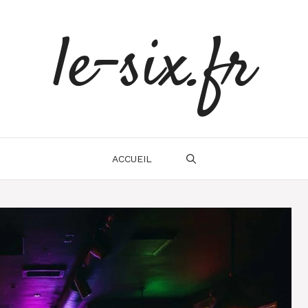
le-six.fr
ACCUEIL