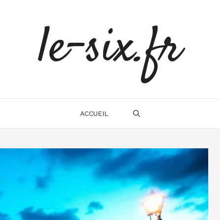
le-six.fr
ACCUEIL